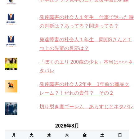
発達障害の社会人１年生 仕事で迷った時
の判断は？あってる？間違ってる？
発達障害の社会人１年生 同期Sさんと１
つ上の先輩の反応は？
「ぼくのエリ 200歳の少女」本当は○○○ネ
タバレ
発達障害の社会人2年生 1年前の商品ク
レーム？！だれの責任？ その２
切り裂き魔ゴーレム あらすじとネタバレ
2026年8月
月
火
水
木
金
土
日