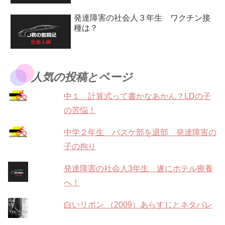
発達障害の社会人３年生 ワクチン接
種は？
人気の投稿とページ
中１ 計算式って書かなあかん？LDの子
の苦悩！
中学２年生 バスケ部を退部 発達障害の
子の拘り
発達障害の社会人3年生 遂にホテル療養
へ！
白いリボン （2009）あらすじとネタバレ