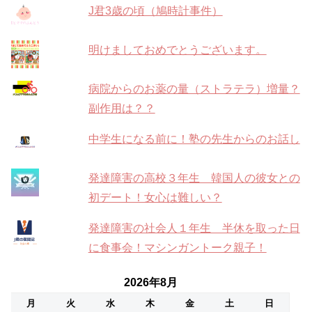
J君3歳の頃（鳩時計事件）
明けましておめでとうございます。
病院からのお薬の量（ストラテラ）増量？
副作用は？？
中学生になる前に！塾の先生からのお話し
発達障害の高校３年生 韓国人の彼女との
初デート！女心は難しい？
発達障害の社会人１年生 半休を取った日
に食事会！マシンガントーク親子！
2026年8月
月
火
水
木
金
土
日