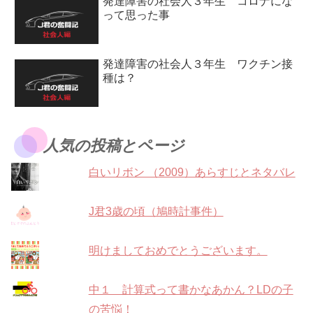
発達障害の社会人３年生 コロナにな
って思った事
発達障害の社会人３年生 ワクチン接
種は？
人気の投稿とページ
白いリボン （2009）あらすじとネタバレ
J君3歳の頃（鳩時計事件）
明けましておめでとうございます。
中１ 計算式って書かなあかん？LDの子
の苦悩！