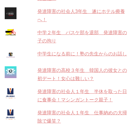
発達障害の社会人3年生 遂にホテル療養
へ！
中学２年生 バスケ部を退部 発達障害の
子の拘り
中学生になる前に！塾の先生からのお話し
発達障害の高校３年生 韓国人の彼女との
初デート！女心は難しい？
発達障害の社会人１年生 半休を取った日
に食事会！マシンガントーク親子！
発達障害の社会人１年生 仕事納めの大掃
除で爆笑？