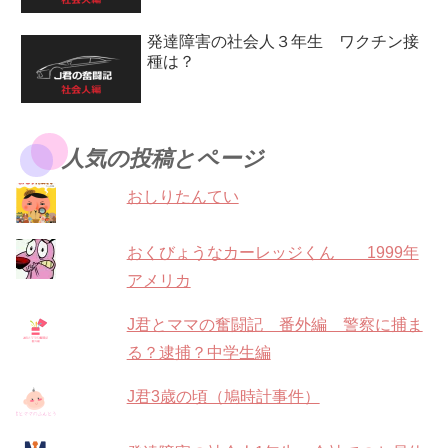
発達障害の社会人３年生 ワクチン接
種は？
人気の投稿とページ
おしりたんてい
おくびょうなカーレッジくん 1999年
アメリカ
J君とママの奮闘記 番外編 警察に捕ま
る？逮捕？中学生編
J君3歳の頃（鳩時計事件）