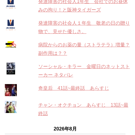
発達障害の社会人1年生 会社でのお昼休
みの拘り！と阪神タイガーズ
発達障害の社会人１年生 敬老の日の贈り
物で、見せた優しさ。
病院からのお薬の量（ストラテラ）増量？
副作用は？？
ソーシャル・キラー 金曜日のネットスト
ーカー ネタバレ
奇皇后 41話~最終話 あらすじ
チャン・オクチョン あらすじ 13話~最
終話
2026年8月