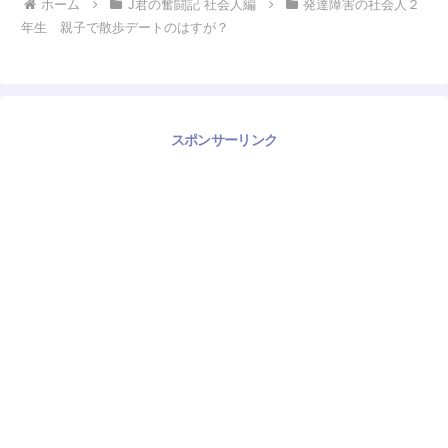
ホーム
J君の奮闘記 社会人編
発達障害の社会人２
年生 親子で散歩デートのはすが？
スポンサーリンク