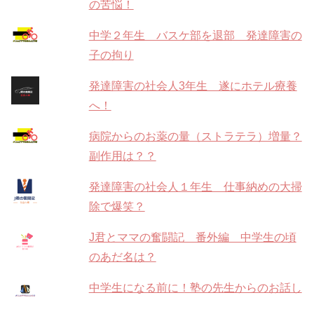
の苦悩！
中学２年生 バスケ部を退部 発達障害の
子の拘り
発達障害の社会人3年生 遂にホテル療養
へ！
病院からのお薬の量（ストラテラ）増量？
副作用は？？
発達障害の社会人１年生 仕事納めの大掃
除で爆笑？
J君とママの奮闘記 番外編 中学生の頃
のあだ名は？
中学生になる前に！塾の先生からのお話し