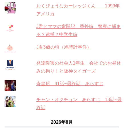
おくびょうなカーレッジくん 1999年
アメリカ
J君とママの奮闘記 番外編 警察に捕ま
る？逮捕？中学生編
J君3歳の頃（鳩時計事件）
発達障害の社会人1年生 会社でのお昼休
みの拘り！と阪神タイガーズ
奇皇后 41話~最終話 あらすじ
チャン・オクチョン あらすじ 13話~最
終話
2026年8月