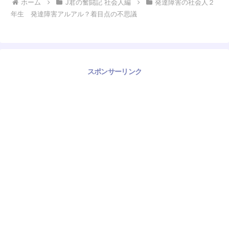
ホーム
J君の奮闘記 社会人編
発達障害の社会人２
年生 発達障害アルアル？着目点の不思議
スポンサーリンク