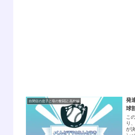
発
自閉症の息子と母の奮闘記 高校編
球
こ
り
が