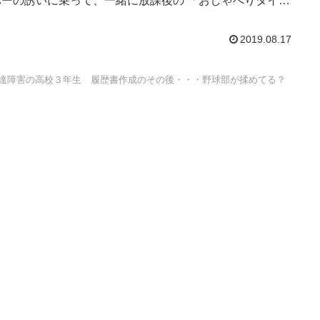
バーの誘いに乗って、一緒に放課後の 「おしゃべりタイ
に参加します。 ...
2019.08.17
達障害の高校３年生 履歴書作成のその後・・・野球部が揉めてる？