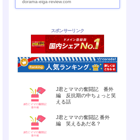
dorama-eiga-review.com
スポンサーリンク
J君とママの奮闘記 番外
編 反抗期の中ちょっと笑
える話
J君とママの奮闘記 番外
編 笑えるあだ名？