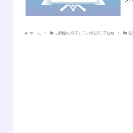
ン
ム」
ホーム
自閉症の息子と母の奮闘記 高校編
発