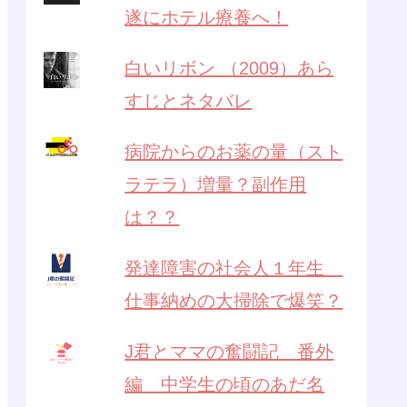
遂にホテル療養へ！
白いリボン （2009）あら
すじとネタバレ
病院からのお薬の量（スト
ラテラ）増量？副作用
は？？
発達障害の社会人１年生
仕事納めの大掃除で爆笑？
J君とママの奮闘記 番外
編 中学生の頃のあだ名