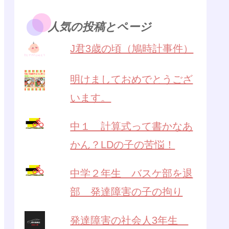
人気の投稿とページ
J君3歳の頃（鳩時計事件）
明けましておめでとうござ
います。
中１ 計算式って書かなあ
かん？LDの子の苦悩！
中学２年生 バスケ部を退
部 発達障害の子の拘り
発達障害の社会人3年生