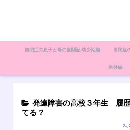
自閉症の息子と母の奮闘記 幼少期編
自閉症
番外編
発達障害の高校３年生 履
てる？
スポ