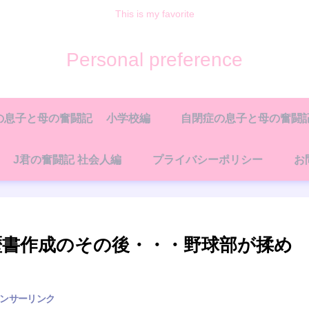
This is my favorite
Personal preference
の息子と母の奮闘記 小学校編
自閉症の息子と母の奮闘記
J君の奮闘記 社会人編
プライバシーポリシー
お
歴書作成のその後・・・野球部が揉め
ンサーリンク