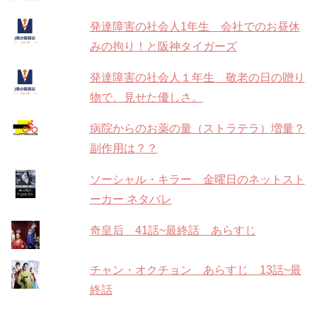
発達障害の社会人1年生 会社でのお昼休
みの拘り！と阪神タイガーズ
発達障害の社会人１年生 敬老の日の贈り
物で、見せた優しさ。
病院からのお薬の量（ストラテラ）増量？
副作用は？？
ソーシャル・キラー 金曜日のネットスト
ーカー ネタバレ
奇皇后 41話~最終話 あらすじ
チャン・オクチョン あらすじ 13話~最
終話