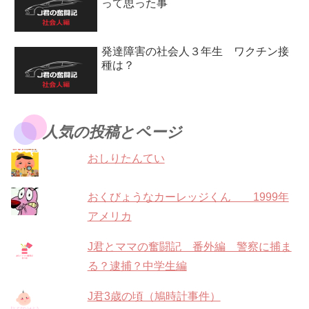
って思った事
発達障害の社会人３年生 ワクチン接
種は？
人気の投稿とページ
おしりたんてい
おくびょうなカーレッジくん 1999年
アメリカ
J君とママの奮闘記 番外編 警察に捕ま
る？逮捕？中学生編
J君3歳の頃（鳩時計事件）